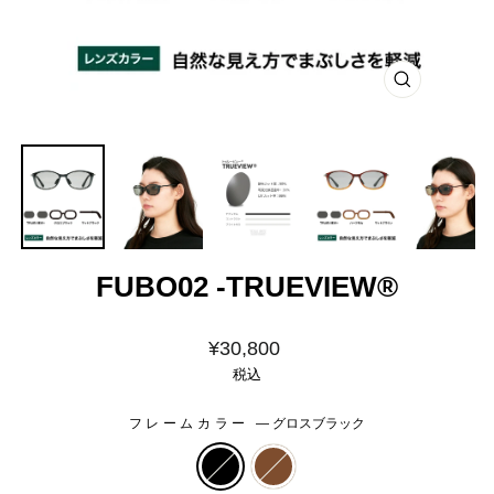
閉
じ
る
FUBO02 -TRUEVIEW®
価
¥30,800
格
税込
フレームカラー
—
グロスブラック