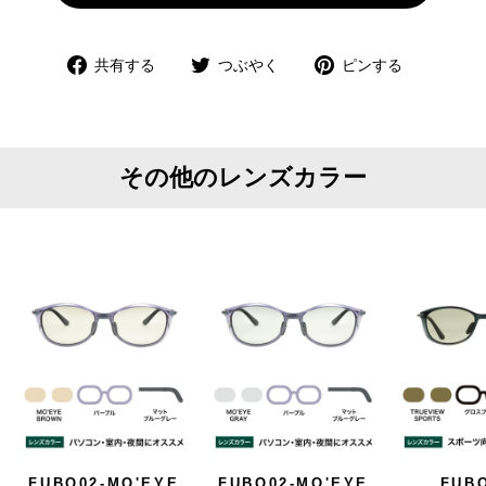
Facebook
Twitter
Pinterest
共有する
つぶやく
ピンする
で
で
で
共
つ
ピ
有
ぶ
ン
や
す
その他のレンズカラー
く
る
FUBO02-MO'EYE
FUBO02-MO'EYE
FUBO