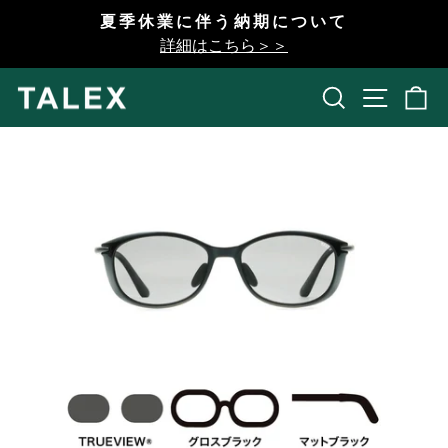
コ
夏季休業に伴う納期について
ン
一
詳細はこちら＞＞
テ
時
ン
停
検索
開く
ツ
止
へ
ス
キ
ッ
プ