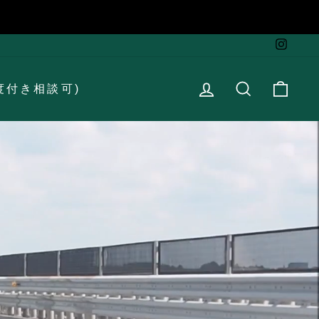
Instag
ログイン
検索
カー
度付き相談可)