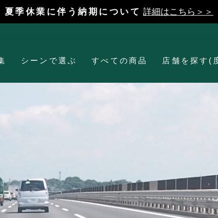
夏季休業に伴う納期について
詳細はこちら＞＞
一
時
停
止
集
シーンで選ぶ
すべての商品
店舗を探す(