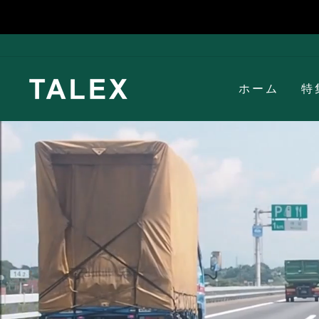
コ
ン
テ
ン
ツ
ホーム
特
へ
ス
キ
ッ
プ