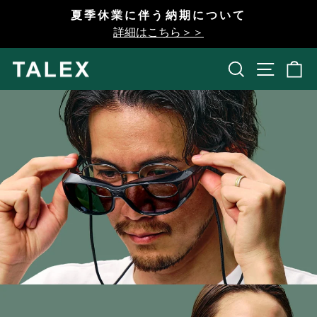
コ
夏季休業に伴う納期について
ン
一
詳細はこちら＞＞
テ
時
ン
停
検索
開く
ツ
止
へ
ス
キ
ッ
プ