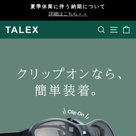
コ
夏季休業に伴う納期について
ン
一
詳細はこちら＞＞
テ
時
ン
停
検索
開く
ツ
止
へ
ス
キ
ッ
プ