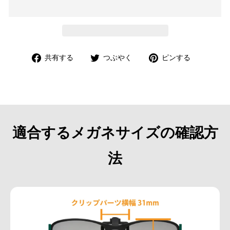
Facebook
Twitter
Pinterest
共有する
つぶやく
ピンする
で
で
で
共
つ
ピ
有
ぶ
ン
や
す
く
る
適合するメガネサイズの確認方
法