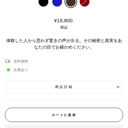
価
¥19,800
格
税込
体験した人から思わず驚きの声が出る。その秘密と真実をあ
なたの目でお確かめください。
送料無料
在庫あり
商品詳細
カートに追加