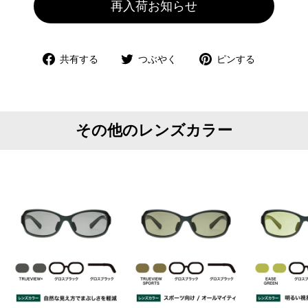
再入荷お知らせ
Facebook
Twitter
Pinterest
共有する
つぶやく
ピンする
で
で
で
共
つ
ピ
有
ぶ
ン
や
す
その他のレンズカラー
く
る