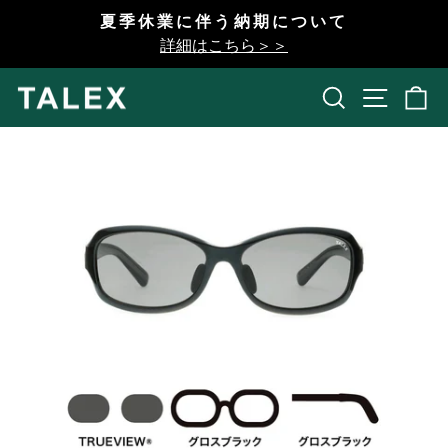
コ
夏季休業に伴う納期について
ン
一
詳細はこちら＞＞
テ
時
ン
停
検索
開く
ツ
止
へ
ス
キ
ッ
プ