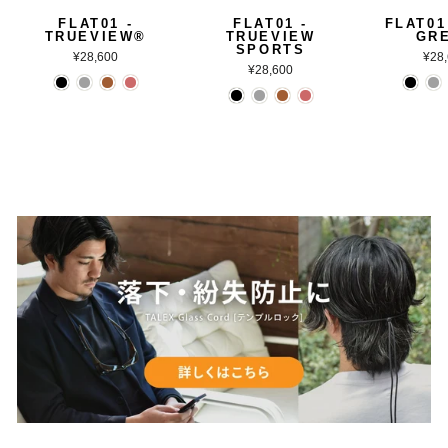
FLAT01 -
FLAT01 -
FLAT01
TRUEVIEW®
TRUEVIEW
GR
SPORTS
¥28,600
¥28
¥28,600