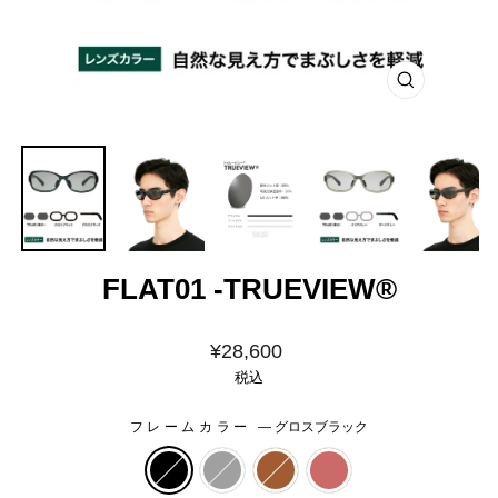
閉
じ
る
FLAT01 -TRUEVIEW®
価
¥28,600
格
税込
フレームカラー
—
グロスブラック