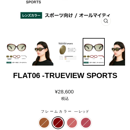
閉
じ
る
FLAT06 -TRUEVIEW SPORTS
価
¥28,600
格
税込
フレームカラー
—
レッド