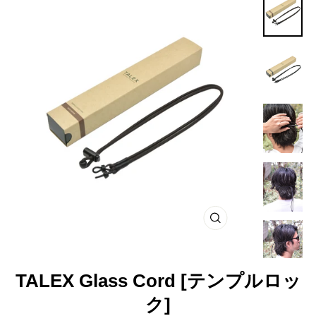
閉
じ
る
TALEX Glass Cord [テンプルロッ
ク]