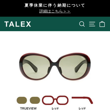
コ
夏季休業に伴う納期について
ン
一
詳細はこちら＞＞
テ
時
ン
停
検索
開く
ツ
止
へ
ス
キ
ッ
プ