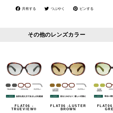
Facebook
Twitter
Pinterest
共有する
つぶやく
ピンする
で
で
で
共
つ
ピ
有
ぶ
ン
や
す
その他のレンズカラー
く
る
FLAT06 -
FLAT06 -LUSTER
FLAT06
TRUEVIEW®
BROWN
GR