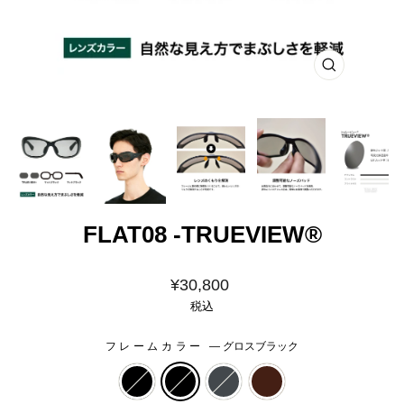
閉
じ
る
FLAT08 -TRUEVIEW®
価
¥30,800
格
税込
フレームカラー
—
グロスブラック