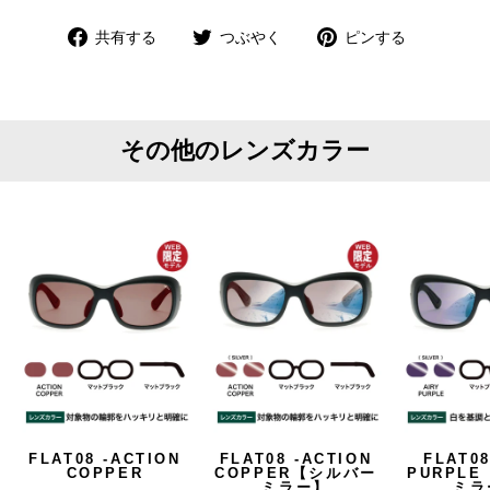
Facebook
Twitter
Pinterest
共有する
つぶやく
ピンする
で
で
で
共
つ
ピ
有
ぶ
ン
や
す
その他のレンズカラー
く
る
FLAT08 -ACTION
FLAT08 -ACTION
FLAT08
COPPER
COPPER【シルバー
PURPL
ミラー】
ミラ