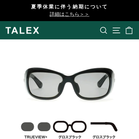
コ
夏季休業に伴う納期について
ン
一
詳細はこちら＞＞
テ
時
ン
停
検索
開く
ツ
止
へ
ス
キ
ッ
プ