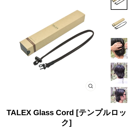
閉
じ
る
TALEX Glass Cord [テンプルロッ
ク]