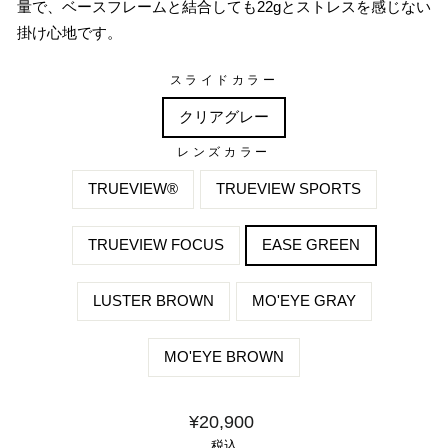
量で、ベースフレームと結合しても22gとストレスを感じない
掛け心地です。
スライドカラー
クリアグレー
レンズカラー
TRUEVIEW®
TRUEVIEW SPORTS
TRUEVIEW FOCUS
EASE GREEN
LUSTER BROWN
MO'EYE GRAY
MO'EYE BROWN
価
¥20,900
格
税込