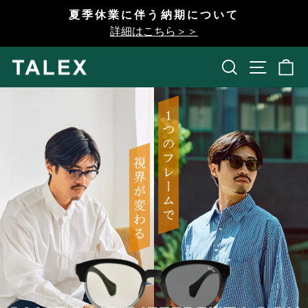
コ
夏季休業に伴う納期について
ン
一
詳細はこちら＞＞
テ
時
ン
停
検索
開く
ツ
止
へ
ス
キ
ッ
プ