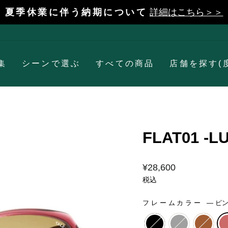
夏季休業に伴う納期について
詳細はこちら＞＞
一
時
停
止
集
シーンで選ぶ
すべての商品
店舗を探す(
FLAT01 -
価
¥28,600
格
税込
フレームカラー
—
ピ