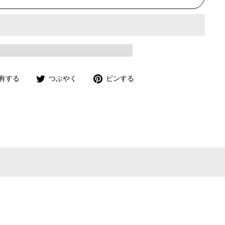
Facebook
Twitter
Pinterest
有する
つぶやく
ピンする
で
で
で
共
つ
ピ
有
ぶ
ン
や
す
く
る