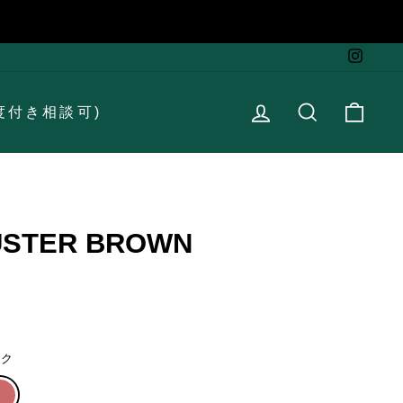
Instag
ログイン
検索
カー
度付き相談可)
LUSTER BROWN
ンク