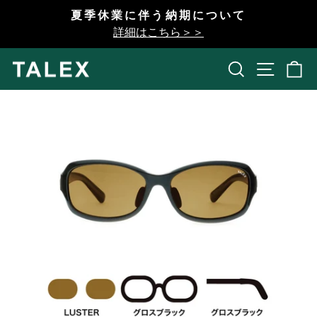
コ
夏季休業に伴う納期について
ン
一
詳細はこちら＞＞
テ
時
ン
停
検索
開く
ツ
止
へ
ス
キ
ッ
プ