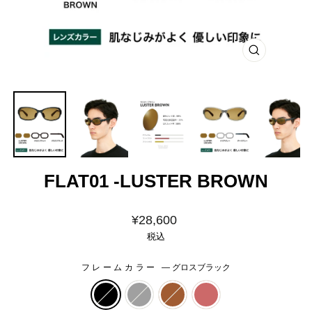
閉
じ
る
FLAT01 -LUSTER BROWN
価
¥28,600
格
税込
フレームカラー
—
グロスブラック