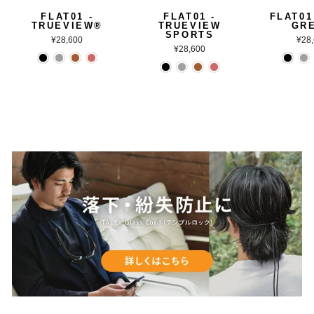
FLAT01 -
FLAT01 -
FLAT01
TRUEVIEW®
TRUEVIEW
GR
SPORTS
¥28,600
¥28
¥28,600