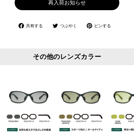
再入荷お知らせ
Facebook
Twitter
Pinterest
共有する
つぶやく
ピンする
で
で
で
共
つ
ピ
有
ぶ
ン
や
す
その他のレンズカラー
く
る